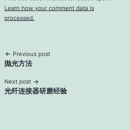
Learn how your comment data is
processed.
Post
Previous post
抛光方法
navigation
Next post
光纤连接器研磨经验