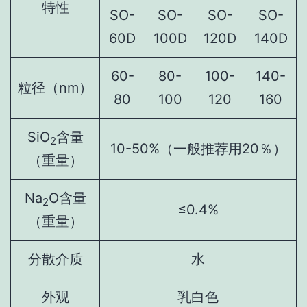
特性
SO-
SO-
SO-
SO-
60D
100D
120D
140D
60-
80-
100-
140-
粒径（nm）
80
100
120
160
SiO
含量
2
10-50%（一般推荐用20％）
（重量）
Na
O含量
2
≤0.4%
（重量）
分散介质
水
外观
乳白色