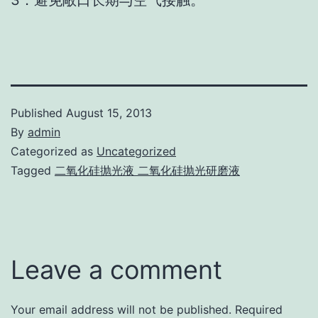
3．避免敞口长期与空气接触。
Published
August 15, 2013
By
admin
Categorized as
Uncategorized
Tagged
二氧化硅抛光液 二氧化硅抛光研磨液
Leave a comment
Your email address will not be published.
Required